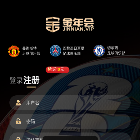
送
18
元
注册
登录