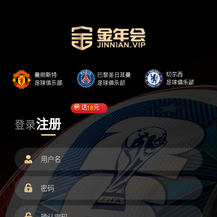
送
18
元
注册
登录