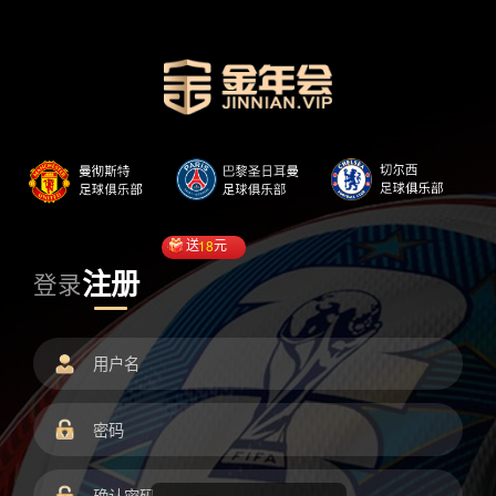
送
18
元
注册
登录